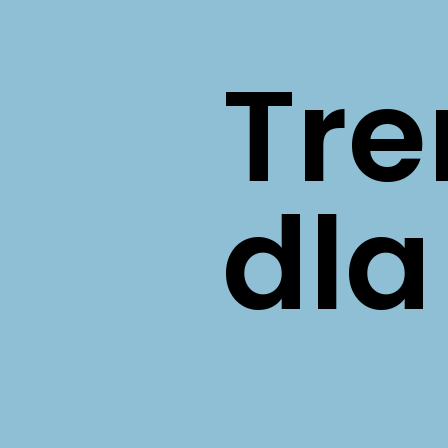
Tre
dl