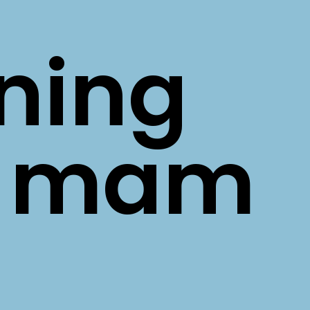
ning
a mam